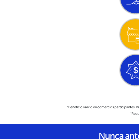
*Beneficio válido en comercios participantes,
**Recu
Nunca ante