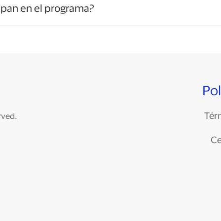
ipan en el programa?
Pol
Térm
rved.
Ce