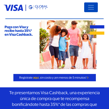
Regístrate
aquí
, sin costo y
¡en menos de 5 minutos!
Te presentamos Visa Cashback, una experiencia
única de compra que te recompensa
bonificándote hasta 35%* de las compras que